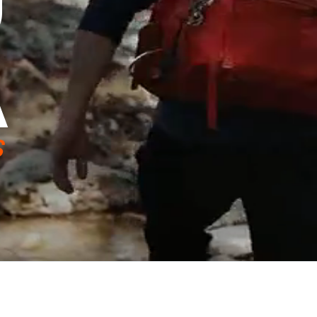
U
A
S