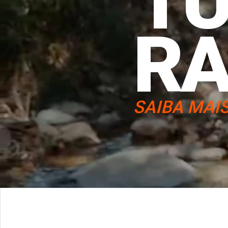
T
R
SAIBA MAI