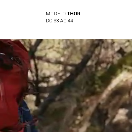
MODELO
THOR
DO 33 AO 44