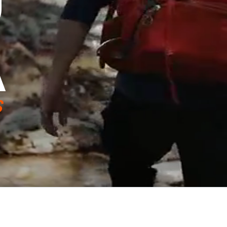
U
A
S