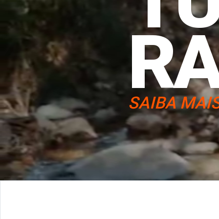
T
R
SAIBA MAI