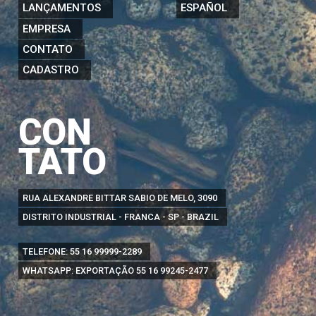
LANÇAMENTOS
ESPAÑOL
EMPRESA
CONTATO
CADASTRO
CON
TATO
RUA ALEXANDRE BITTAR SABIO DE MELO, 3090
DISTRITO INDUSTRIAL - FRANCA - SP - BRAZIL
TELEFONE:
55 16 99999-2289
WHATSAPP: EXPORTAÇÃO
55 16 99245-2477