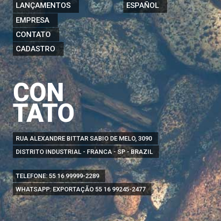
LANÇAMENTOS
ESPAÑOL
EMPRESA
CONTATO
CADASTRO
CON
TATO
RUA ALEXANDRE BITTAR SABIO DE MELO, 3090
DISTRITO INDUSTRIAL - FRANCA - SP - BRAZIL
TELEFONE:
55 16 99999-2289
WHATSAPP: EXPORTAÇÃO
55 16 99245-2477