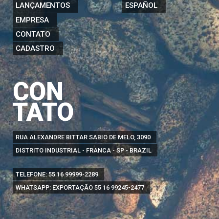
LANÇAMENTOS
ESPAÑOL
EMPRESA
CONTATO
CADASTRO
CON
TATO
RUA ALEXANDRE BITTAR SABIO DE MELO, 3090
DISTRITO INDUSTRIAL - FRANCA - SP - BRAZIL
TELEFONE:
55 16 99999-2289
WHATSAPP: EXPORTAÇÃO
55 16 99245-2477