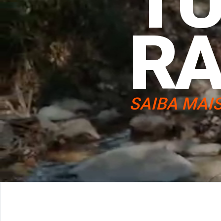
T
R
SAIBA MAI