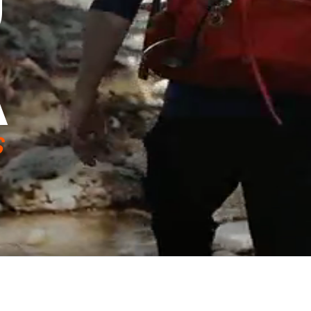
U
A
S