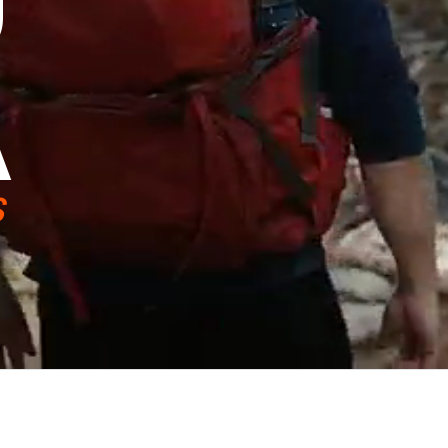
U
A
S