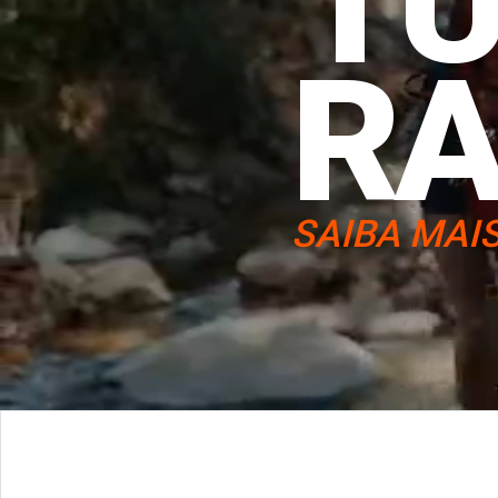
T
R
SAIBA MAI